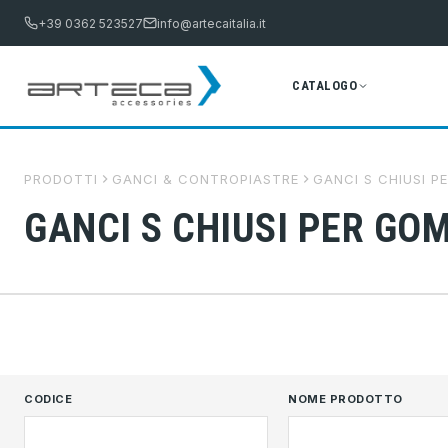
+39 0362 523527
info@artecaitalia.it
CATALOGO
PRODOTTI
GANCI & CONTROPIASTRE
GANCI S CHIUSI 
GANCI S CHIUSI PER GO
CODICE
NOME PRODOTTO