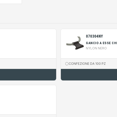
070304NY
GANCIO A ESSE CH
NYLON NERO
CONFEZIONE DA 100 PZ