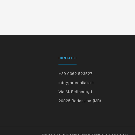
CONTATTI
+39 0362 523527
info@artecaitalia.it
Via M. Bellisario, 1
20825 Barlassina (MB)