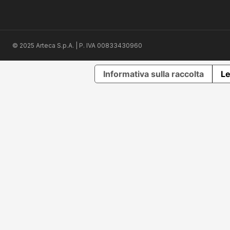
© 2025 Arteca S.p.A. | P. IVA 00833430960
Informativa sulla raccolta
Le