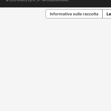
© 2025 Arteca S.p.A. | P. IVA 00833430960
Informativa sulla raccolta
Le