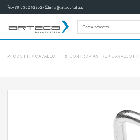
+39 0362 523527
info@artecaitalia.it
PRODOTTI
CAVALLOTTI & CONTROPIASTRE
CAVALLOTTI