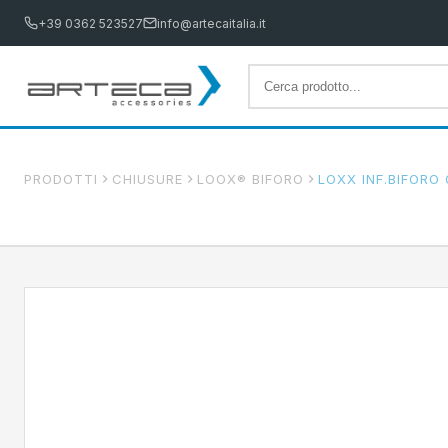
+39 0362 523527
info@artecaitalia.it
PRODOTTI
CHIUSURE
LOOX® BIFORO
LOXX INF.BIFORO 