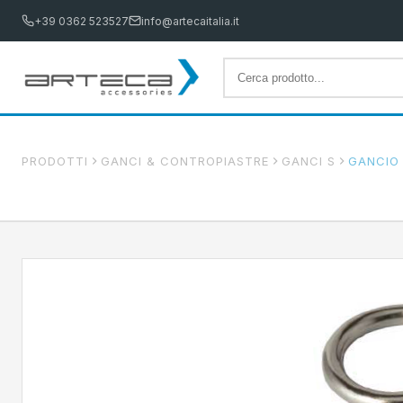
+39 0362 523527
info@artecaitalia.it
PRODOTTI
GANCI & CONTROPIASTRE
GANCI S
GANCIO 