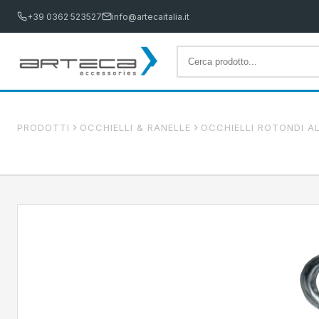
+39 0362 523527
info@artecaitalia.it
PRODOTTI
OCCHIELLI & RANELLE
OCCHIELLI ROTONDI AL