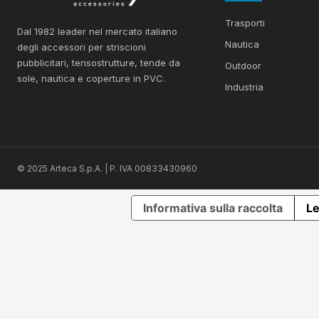
Trasporti
Dal 1982 leader nel mercato italiano
Nautica
degli accessori per striscioni
pubblicitari, tensostrutture, tende da
Outdoor
sole, nautica e coperture in PVC.
Industria
© 2025 Arteca S.p.A. | P. IVA 00833430960
Informativa sulla raccolta
Le