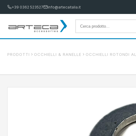
+39 0362 523527
info@artecaitalia.it
PRODOTTI
OCCHIELLI & RANELLE
OCCHIELLI ROTONDI AL