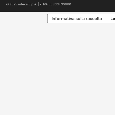
© 2025 Arteca S.p.A. | P. IVA 00833430960
Informativa sulla raccolta
Le