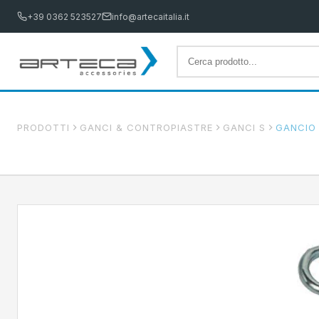
+39 0362 523527
info@artecaitalia.it
PRODOTTI
GANCI & CONTROPIASTRE
GANCI S
GANCIO 