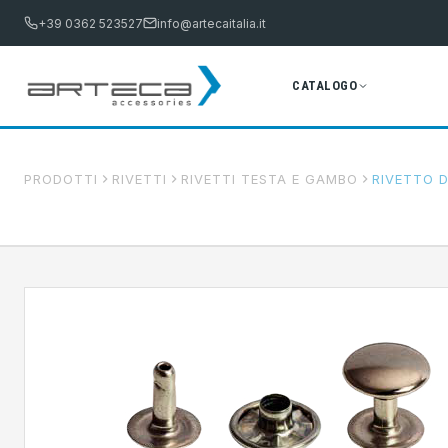
+39 0362 523527
info@artecaitalia.it
CATALOGO
PRODOTTI
RIVETTI
RIVETTI TESTA E GAMBO
RIVETTO D